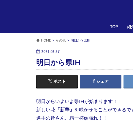
TOP
紹
HOME
その他
明日から県IH
2021.05.27
明日から県IH
ポスト
シェア
明日からいよいよ県IHが始まります！！
新しい花
「新華」
を咲かせることができるで
選手の皆さん、精一杯頑張れ！！