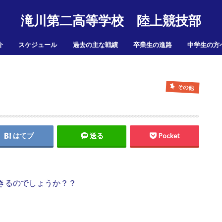
滝川第二高等学校 陸上競技部
介
スケジュール
過去の主な戦績
卒業生の進路
中学生の方
その他
はてブ
送る
Pocket
きるのでしょうか？？