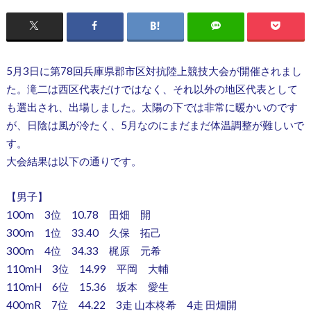
5月3日に第78回兵庫県郡市区対抗陸上競技大会が開催されまし
た。滝二は西区代表だけではなく、それ以外の地区代表として
も選出され、出場しました。太陽の下では非常に暖かいのです
が、日陰は風が冷たく、5月なのにまだまだ体温調整が難しいで
す。
大会結果は以下の通りです。
【男子】
100m 3位 10.78 田畑 開
300m 1位 33.40 久保 拓己
300m 4位 34.33 梶原 元希
110mH 3位 14.99 平岡 大輔
110mH 6位 15.36 坂本 愛生
400mR 7位 44.22 3走 山本柊希 4走 田畑開