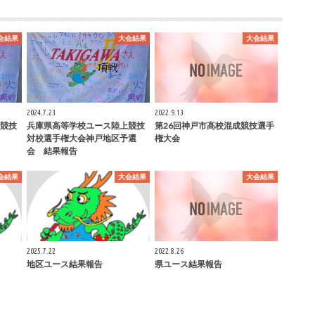
会結果
大会結果
大会結果
2024.7.23
2022.9.13
競技
兵庫県高等学校ユース陸上競技
第26回神戸市高校混成競技選手
対校選手権大会神戸地区予選
権大会
会 結果報告
会結果
大会結果
大会結果
2025.7.22
2022.8.26
地区ユース結果報告
県ユース結果報告