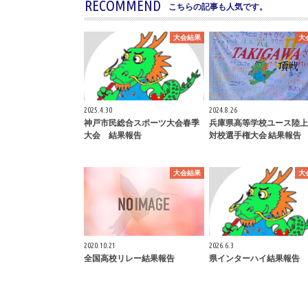
RECOMMEND
こちらの記事も人気です。
大会結果
大
2025.4.30
2024.8.26
神戸市民総合スポーツ大会春季
兵庫県高等学校ユース陸上
大会 結果報告
対校選手権大会 結果報告
大会結果
大
2020.10.21
2026.6.3
全国高校リレー結果報告
県インターハイ結果報告