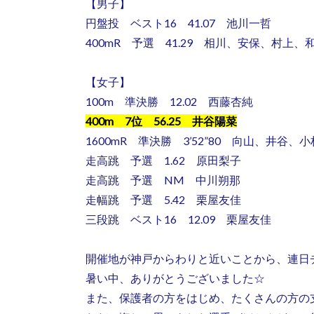
【男子】
円盤投 ベスト16 41.07 池川一哲
400mR 予選 41.29 相川、安保、村上、
【女子】
100m 準決勝 12.02 西藤杏純
400m 7位 56.25 井谷陽菜
1600mR 準決勝 3’52”80 向山、井谷、
走高跳 予選 1.62 原田梨子
走高跳 予選 NM 中川朔那
走幅跳 予選 5.42 栗屋友佳
三段跳 ベスト16 12.09 栗屋友佳
開催地が神戸からわりと近いことから、連日チ
暑い中、ありがとうございました☆
また、保護者の方をはじめ、たくさんの方の