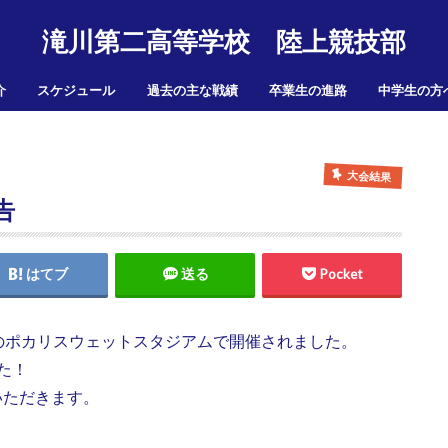
滝川第二高等学校 陸上競技部
介
スケジュール
過去の主な戦績
卒業生の進路
中学生の方
大会結果
告
はてブ
送る
Pocket
のポカリスウェットスタジアムで開催されました。
た！
いただきます。